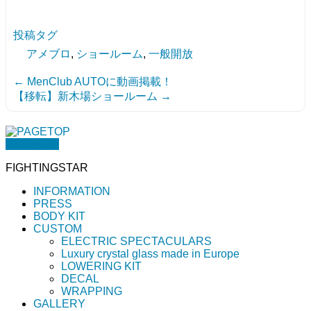
投稿タグ
アメブロ
,
ショールーム
,
一般開放
←
MenClub AUTOに動画掲載！
【移転】新木場ショールーム
→
PAGETOP
FIGHTINGSTAR
INFORMATION
PRESS
BODY KIT
CUSTOM
ELECTRIC SPECTACULARS
Luxury crystal glass made in Europe
LOWERING KIT
DECAL
WRAPPING
GALLERY