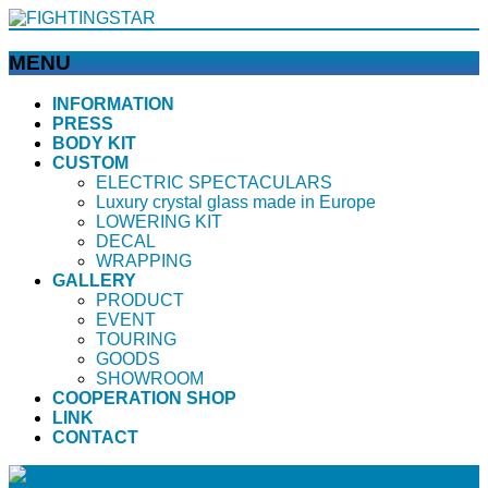
MENU
メ
INFORMATION
PRESS
ニ
BODY KIT
ュ
CUSTOM
ー
ELECTRIC SPECTACULARS
を
Luxury crystal glass made in Europe
飛
LOWERING KIT
ば
DECAL
WRAPPING
す
GALLERY
PRODUCT
EVENT
TOURING
GOODS
SHOWROOM
COOPERATION SHOP
LINK
CONTACT