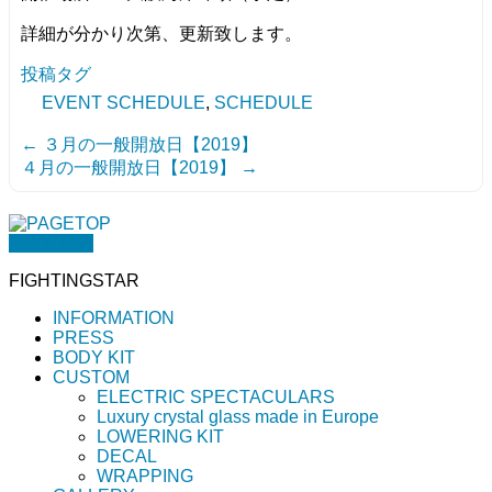
詳細が分かり次第、更新致します。
投稿タグ
EVENT SCHEDULE
,
SCHEDULE
←
３月の一般開放日【2019】
４月の一般開放日【2019】
→
PAGETOP
FIGHTINGSTAR
INFORMATION
PRESS
BODY KIT
CUSTOM
ELECTRIC SPECTACULARS
Luxury crystal glass made in Europe
LOWERING KIT
DECAL
WRAPPING